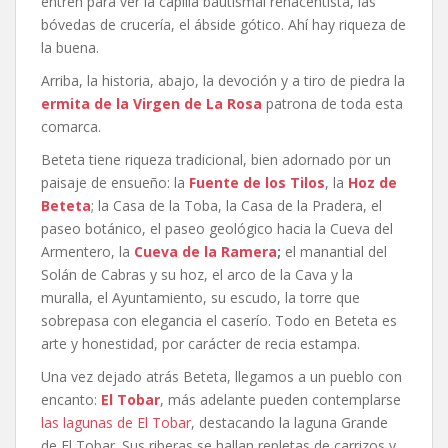
entren para ver la capilla bautismal renacentista, las
bóvedas de crucería, el ábside gótico. Ahí hay riqueza de
la buena.
Arriba, la historia, abajo, la devoción y a tiro de piedra la
ermita de la Virgen de La Rosa
patrona de toda esta
comarca.
Beteta tiene riqueza tradicional, bien adornado por un
paisaje de ensueño: la
Fuente de los Tilos
, la
Hoz de
Beteta
; la Casa de la Toba, la Casa de la Pradera, el
paseo botánico, el paseo geológico hacia la Cueva del
Armentero, la
Cueva de la Ramera
;
el manantial del
Solán de Cabras y su hoz, el arco de la Cava y la
muralla, el Ayuntamiento, su escudo, la torre que
sobrepasa con elegancia el caserío. Todo en Beteta es
arte y honestidad, por carácter de recia estampa.
Una vez dejado atrás Beteta, llegamos a un pueblo con
encanto:
El Tobar
, más adelante pueden contemplarse
las lagunas de El Tobar
, destacando la laguna Grande
de El Tobar. Sus riberas se hallan repletas de carrizos y