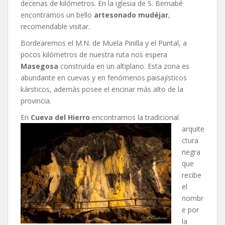
decenas de kilómetros. En la iglesia de S. Bernabé
encontramos un bello
artesonado mudéjar
,
recomendable visitar.
Bordearemos el M.N. de Muela Pinilla y el Puntal, a
pocos kilómetros de nuestra ruta nos espera
Masegosa
construida en un altiplano. Esta zona es
abundante en cuevas y en fenómenos paisajísticos
kársticos, además posee el encinar más alto de la
provincia.
En
Cueva del
Hierro
encontramos la tradicional
arquite
ctura
negra
que
recibe
el
nombr
e por
la