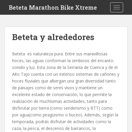
S
Beteta Marathon Bike Xtreme
TOGGLE
k
i
p
t
Beteta y alrededores
o
m
a
Beteta es naturaleza pura. Entre sus maravillosas
i
hoces, las aguas conforman la simbiosis del encanto:
n
sonido y luz. Esta zona de la Serranía de Cuenca y de el
c
Alto Tajo cuenta con un extenso sistemas de cañones y
o
hoces fluviales que albergan una gran diversidad tanto
n
de paisajes como de seres vivos y mantiene un
t
excelente estado de conservación, lo que permite la
e
realización de muchísimas actividades, tanto para
n
disfsrutar por tierra (como senderismo y BTT) como
t
por agua(como piragüismo o buceo). Además, según la
temporada, podrás disfrutar de actividades como la
caza, la pesca, el descenso de barrancos, la