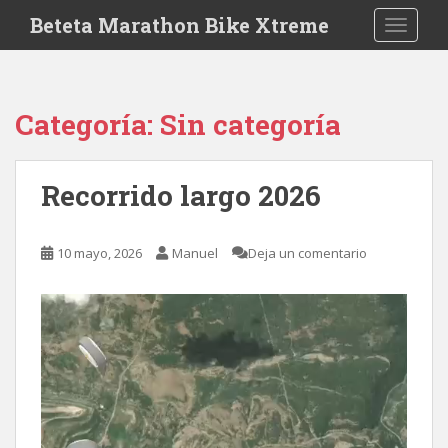
S
Beteta Marathon Bike Xtreme
TOGGLE
k
i
p
t
Categoría: Sin categoría
o
m
a
Recorrido largo 2026
i
n
c
10 mayo, 2026
Manuel
Deja un comentario
o
n
t
e
n
t