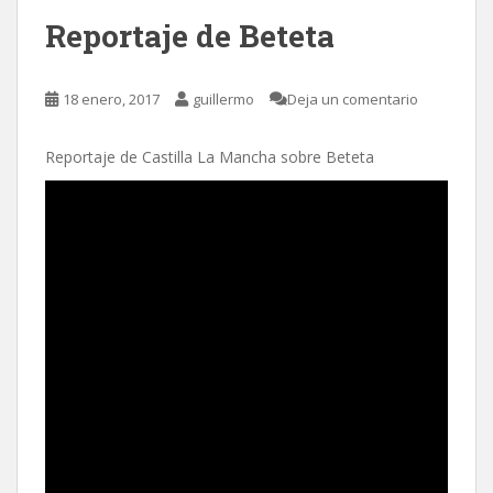
o
ar
Reportaje de Beteta
o
ti
k
r
18 enero, 2017
guillermo
Deja un comentario
Reportaje de Castilla La Mancha sobre Beteta