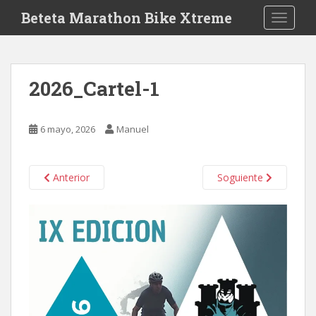
S
Beteta Marathon Bike Xtreme
TOGGLE
k
i
p
t
2026_Cartel-1
o
m
a
6 mayo, 2026
Manuel
i
n
c
Anterior
Soguiente
o
n
t
e
n
t