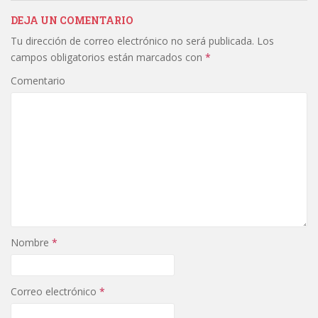
e
itt
ai
m
b
er
l
p
DEJA UN COMENTARIO
Tu dirección de correo electrónico no será publicada.
Los
o
ar
campos obligatorios están marcados con
*
o
ti
Comentario
k
r
Nombre
*
Correo electrónico
*