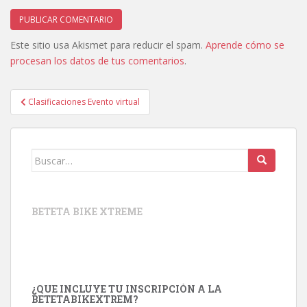
Este sitio usa Akismet para reducir el spam.
Aprende cómo se
procesan los datos de tus comentarios
.
Navegación
Clasificaciones Evento virtual
de
entradas
Buscar:
BETETA BIKE XTREME
¿QUE INCLUYE TU INSCRIPCIÓN A LA
BETETABIKEXTREM?