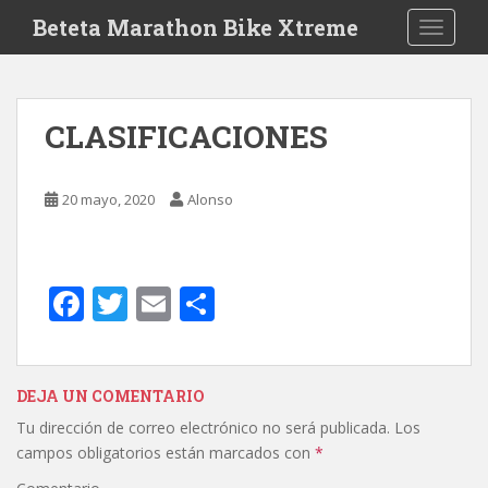
S
Beteta Marathon Bike Xtreme
TOGGLE
k
i
p
t
CLASIFICACIONES
o
m
a
20 mayo, 2020
Alonso
i
n
c
o
F
T
E
C
n
ac
w
m
o
t
e
itt
ai
m
e
n
b
er
l
p
DEJA UN COMENTARIO
t
Tu dirección de correo electrónico no será publicada.
Los
o
ar
campos obligatorios están marcados con
*
o
ti