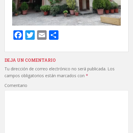
F
T
E
C
ac
w
m
o
e
itt
ai
m
b
er
l
p
DEJA UN COMENTARIO
Tu dirección de correo electrónico no será publicada.
Los
o
ar
campos obligatorios están marcados con
*
o
ti
Comentario
k
r