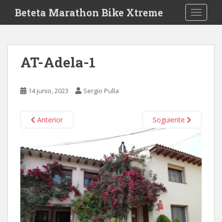
S
Beteta Marathon Bike Xtreme
TOGGLE
k
i
p
t
AT-Adela-1
o
m
a
14 junio, 2023
Sergio Pulla
i
n
c
Anterior
Soguiente
o
n
t
e
n
t