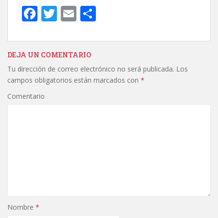
F
T
E
C
ac
w
m
o
e
itt
ai
m
b
er
l
p
DEJA UN COMENTARIO
Tu dirección de correo electrónico no será publicada.
Los
o
ar
campos obligatorios están marcados con
*
o
ti
Comentario
k
r
Nombre
*