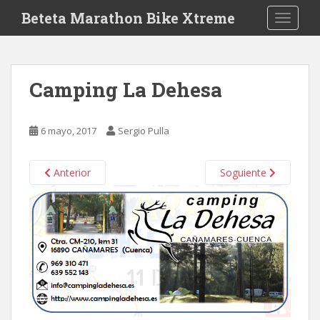
S
Beteta Marathon Bike Xtreme
TOGGLE
k
i
p
t
Camping La Dehesa
o
m
a
6 mayo, 2017
Sergio Pulla
i
n
c
Anterior
Soguiente
o
n
t
e
n
t