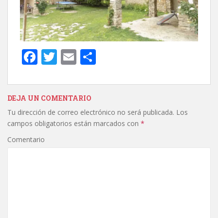
F
T
E
C
ac
w
m
o
e
itt
ai
m
b
er
l
p
DEJA UN COMENTARIO
Tu dirección de correo electrónico no será publicada.
Los
o
ar
campos obligatorios están marcados con
*
o
ti
Comentario
k
r