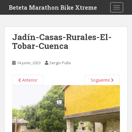
S
Beteta Marathon Bike Xtreme
TOGGLE
k
i
p
t
Jadín-Casas-Rurales-El-
o
Tobar-Cuenca
m
a
i
14 junio, 2023
Sergio Pulla
n
c
o
Anterior
Soguiente
n
t
e
n
t