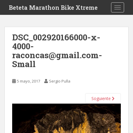
S
Beteta Marathon Bike Xtreme
TOGGLE
k
i
p
t
DSC_002920166000-x-
o
4000-
m
a
raconcas@gmail.com-
i
Small
n
c
o
5 mayo, 2017
Sergio Pulla
n
t
Soguiente
e
n
t