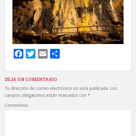
F
T
E
C
ac
w
m
o
e
itt
ai
m
b
er
l
p
DEJA UN COMENTARIO
Tu dirección de correo electrónico no será publicada.
Los
o
ar
campos obligatorios están marcados con
*
o
ti
Comentario
k
r