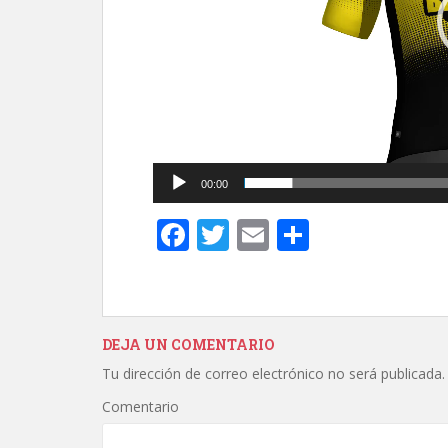
t
i
r
00:00
F
T
E
C
ac
w
m
o
e
itt
ai
m
b
er
l
p
DEJA UN COMENTARIO
o
ar
Tu dirección de correo electrónico no será publicada.
o
ti
Comentario
k
r