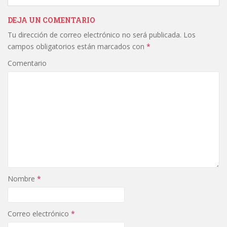
e
itt
ai
m
b
er
l
p
DEJA UN COMENTARIO
Tu dirección de correo electrónico no será publicada.
Los
o
ar
campos obligatorios están marcados con
*
o
ti
Comentario
k
r
Nombre
*
Correo electrónico
*