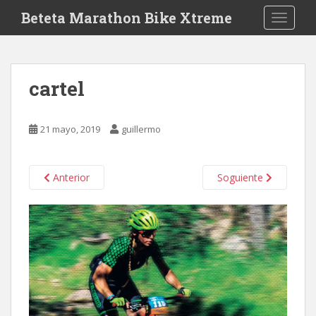
S
Beteta Marathon Bike Xtreme
TOGGLE
k
i
p
t
cartel
o
m
a
21 mayo, 2019
guillermo
i
n
c
Anterior
Soguiente
o
n
t
e
n
t