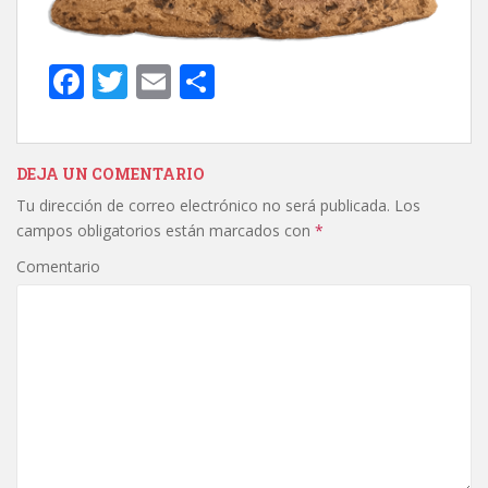
F
T
E
C
ac
w
m
o
e
itt
ai
m
b
er
l
p
DEJA UN COMENTARIO
Tu dirección de correo electrónico no será publicada.
Los
o
ar
campos obligatorios están marcados con
*
o
ti
Comentario
k
r