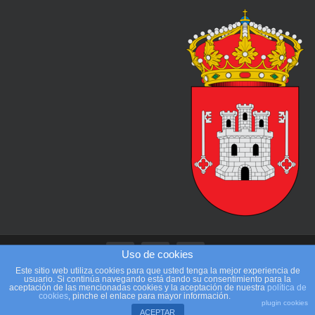
Uso de cookies
Este sitio web utiliza cookies para que usted tenga la mejor experiencia de
usuario. Si continúa navegando está dando su consentimiento para la
aceptación de las mencionadas cookies y la aceptación de nuestra
política de
Beteta Bike Xtrem | Guillermo Ocaña Theme por
Colorlib
Desarrollado
cookies
, pinche el enlace para mayor información.
plugin cookies
por
WordPress
ACEPTAR