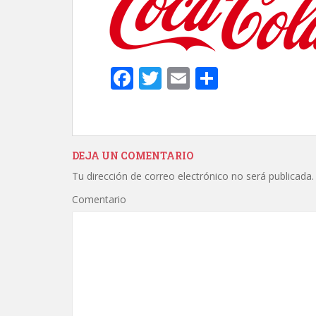
t
i
r
F
T
E
C
ac
w
m
o
e
itt
ai
m
b
er
l
p
DEJA UN COMENTARIO
o
ar
Tu dirección de correo electrónico no será publicada.
o
ti
Comentario
k
r