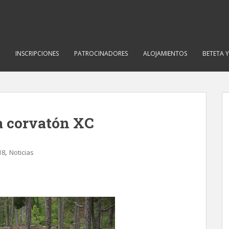
INSCRIPCIONES
PATROCINADORES
ALOJAMIENTOS
BETETA 
da corvatón XC
,
18
Noticias