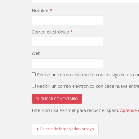
e
e
n
e
u
n
Nombre
*
n
u
a
n
v
a
e
v
n
e
Correo electrónico
*
t
n
a
t
n
a
a
n
n
a
u
n
Web
e
u
v
e
a
v
)
a
)
Recibir un correo electrónico con los siguientes c
Recibir un correo electrónico con cada nueva entr
Este sitio usa Akismet para reducir el spam.
Aprende 
Navegación
Galería de fotos Vadeo Arroyo
de