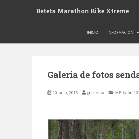
S
Beteta Marathon Bike Xtreme
k
i
p
t
INICIO
INFORMACIÓN
o
m
a
i
n
Galeria de fotos sen
c
o
n
20 junio, 2018
guillermo
IV Edición 20
t
e
n
t