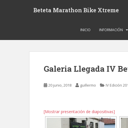
S
Beteta Marathon Bike Xtreme
k
i
p
t
INICIO
INFORMACIÓN
o
m
a
i
n
Galeria Llegada IV B
c
o
n
20 junio, 2018
guillermo
IV Edición 20
t
e
n
t
[Mostrar presentación de diapositivas]