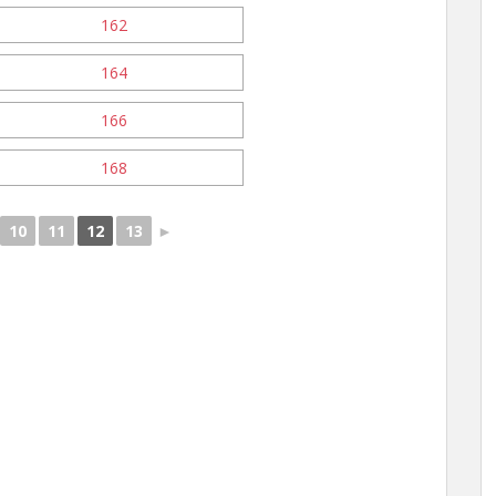
10
11
12
13
►