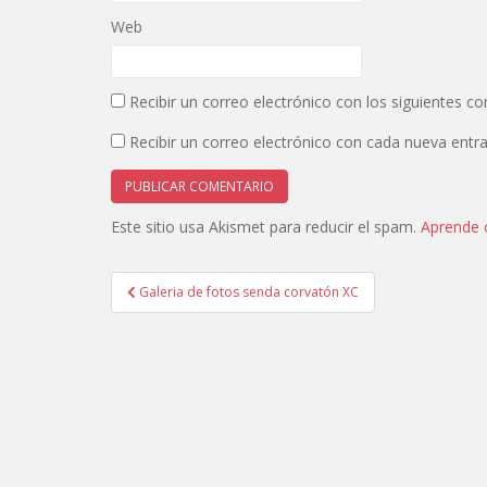
n
a
u
n
Web
e
u
v
e
a
v
)
a
)
Recibir un correo electrónico con los siguientes c
Recibir un correo electrónico con cada nueva entr
Este sitio usa Akismet para reducir el spam.
Aprende 
Navegación
Galeria de fotos senda corvatón XC
de
entradas