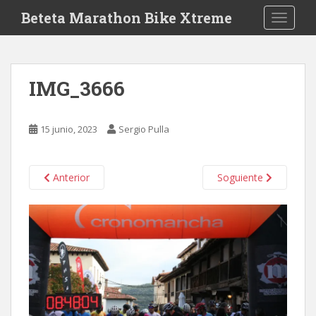
S
Beteta Marathon Bike Xtreme
TOGGLE
k
i
p
t
IMG_3666
o
m
a
15 junio, 2023
Sergio Pulla
i
n
c
Anterior
Soguiente
o
n
t
e
n
t