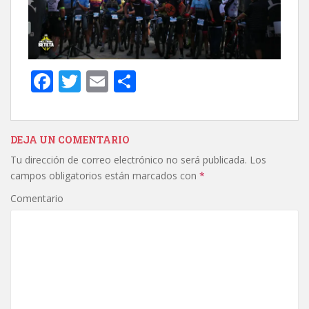
F
T
E
C
ac
w
m
o
e
itt
ai
m
b
er
l
p
DEJA UN COMENTARIO
Tu dirección de correo electrónico no será publicada.
Los
o
ar
campos obligatorios están marcados con
*
o
ti
Comentario
k
r