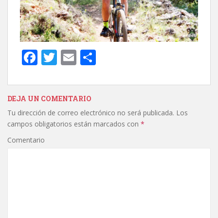
F
T
E
C
ac
w
m
o
e
itt
ai
m
b
er
l
p
DEJA UN COMENTARIO
Tu dirección de correo electrónico no será publicada.
Los
o
ar
campos obligatorios están marcados con
*
o
ti
Comentario
k
r