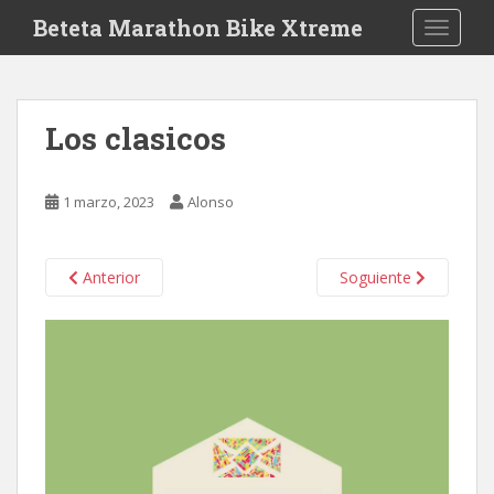
S
Beteta Marathon Bike Xtreme
TOGGLE
k
i
p
t
Los clasicos
o
m
a
1 marzo, 2023
Alonso
i
n
c
Anterior
Soguiente
o
n
t
e
n
t