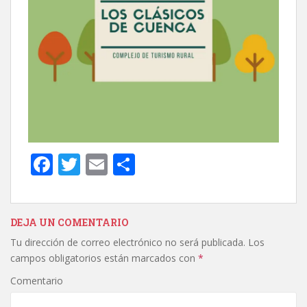
F
T
E
C
ac
w
m
o
e
itt
ai
m
b
er
l
p
DEJA UN COMENTARIO
Tu dirección de correo electrónico no será publicada.
Los
o
ar
campos obligatorios están marcados con
*
o
ti
Comentario
k
r