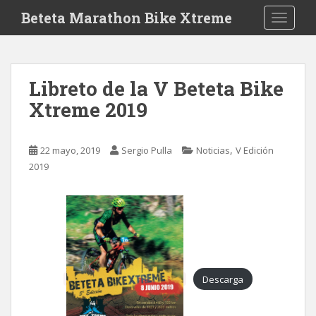
S
Beteta Marathon Bike Xtreme
TOGGLE
k
i
p
t
Libreto de la V Beteta Bike
o
Xtreme 2019
m
a
i
,
22 mayo, 2019
Sergio Pulla
Noticias
V Edición
n
2019
c
o
n
t
e
n
t
Descarga