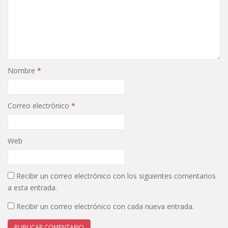
e
o
r
o
(
k
S
(
e
S
a
e
b
a
r
b
e
r
e
e
n
e
Nombre
*
u
n
n
u
a
n
v
a
e
v
n
e
Correo electrónico
*
t
n
a
t
n
a
a
n
n
a
u
n
Web
e
u
v
e
a
v
)
a
)
Recibir un correo electrónico con los siguientes comentarios
a esta entrada.
Recibir un correo electrónico con cada nueva entrada.