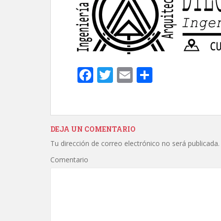
t
i
r
F
T
E
C
ac
w
m
o
e
itt
ai
m
b
er
l
p
DEJA UN COMENTARIO
o
ar
Tu dirección de correo electrónico no será publicada.
o
ti
Comentario
k
r