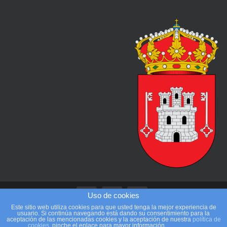
Uso de cookies
Este sitio web utiliza cookies para que usted tenga la mejor experiencia de
usuario. Si continúa navegando está dando su consentimiento para la
aceptación de las mencionadas cookies y la aceptación de nuestra
política de
Beteta Bike Xtrem | Guillermo Ocaña Theme por
Colorlib
Desarrollado
cookies
, pinche el enlace para mayor información.