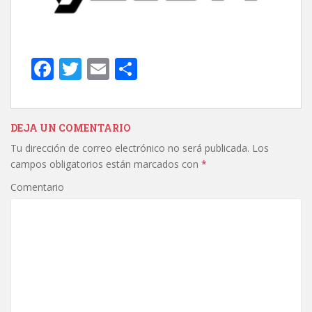
F
T
E
C
ac
w
m
o
e
itt
ai
m
b
er
l
p
DEJA UN COMENTARIO
Tu dirección de correo electrónico no será publicada.
Los
o
ar
campos obligatorios están marcados con
*
o
ti
Comentario
k
r