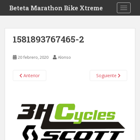
S
Beteta Marathon Bike Xtreme
TOGGLE
k
i
p
t
1581893767465-2
o
m
a
20 febrero, 2020
Alonso
i
n
c
Anterior
Soguiente
o
n
t
e
n
t