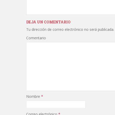
ac
w
m
o
t
e
itt
ai
m
i
b
er
l
p
r
DEJA UN COMENTARIO
o
ar
Tu dirección de correo electrónico no será publicada.
o
ti
Comentario
k
r
Nombre
*
Correo electrónico
*