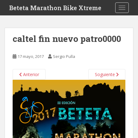
S
Beteta Marathon Bike Xtreme
TOGGLE
k
i
p
t
caltel fin nuevo patro0000
o
m
a
17 mayo, 2017
Sergio Pulla
i
n
c
Anterior
Soguiente
o
n
t
e
n
t