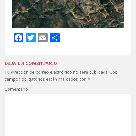
F
T
E
C
ac
w
m
o
e
itt
ai
m
b
er
l
p
DEJA UN COMENTARIO
Tu dirección de correo electrónico no será publicada.
Los
o
ar
campos obligatorios están marcados con
*
o
ti
Comentario
k
r