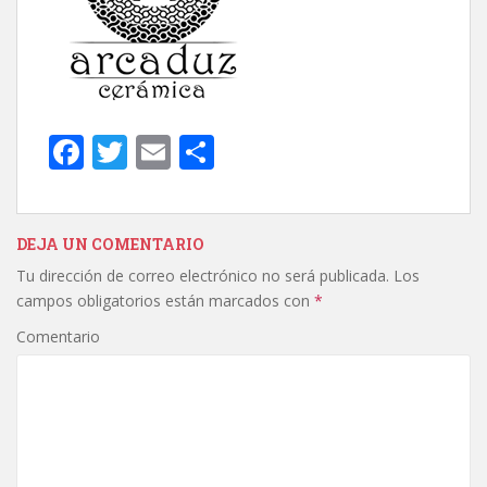
F
T
E
C
ac
w
m
o
e
itt
ai
m
b
er
l
p
DEJA UN COMENTARIO
Tu dirección de correo electrónico no será publicada.
Los
o
ar
campos obligatorios están marcados con
*
o
ti
Comentario
k
r