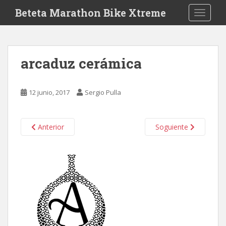
S
Beteta Marathon Bike Xtreme
TOGGLE
k
i
p
t
arcaduz cerámica
o
m
a
12 junio, 2017
Sergio Pulla
i
n
c
Anterior
Soguiente
o
n
t
e
n
t