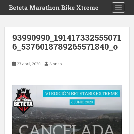
S
Beteta Marathon Bike Xtreme
TOGGLE
k
i
p
t
93990990_191417332555071
o
6_5376018789265571840_o
m
a
i
23 abril, 2020
Alonso
n
c
o
n
t
e
n
t