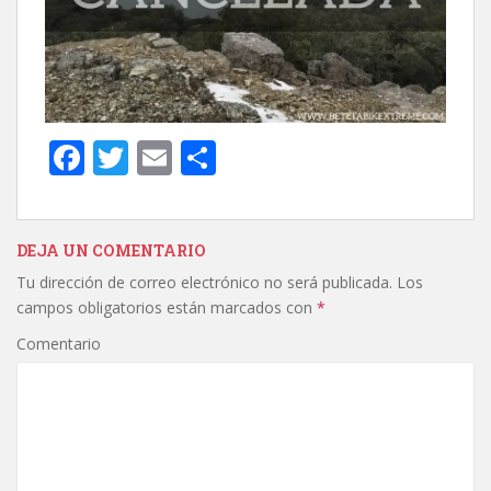
F
T
E
C
ac
w
m
o
e
itt
ai
m
b
er
l
p
DEJA UN COMENTARIO
Tu dirección de correo electrónico no será publicada.
Los
o
ar
campos obligatorios están marcados con
*
o
ti
Comentario
k
r