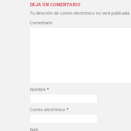
b
er
l
p
DEJA UN COMENTARIO
o
ar
Tu dirección de correo electrónico no será publicada.
o
ti
Comentario
k
r
Nombre
*
Correo electrónico
*
Web