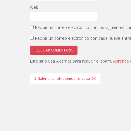
n
a
u
n
Web
e
u
v
e
a
v
)
a
)
Recibir un correo electrónico con los siguientes c
Recibir un correo electrónico con cada nueva entr
Este sitio usa Akismet para reducir el spam.
Aprende 
Navegación
Galeria de fotos senda corvatón XC
de
entradas