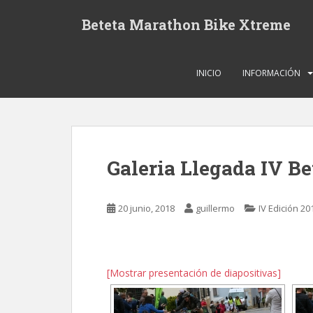
S
Beteta Marathon Bike Xtreme
k
i
p
t
INICIO
INFORMACIÓN
o
m
a
i
n
Galeria Llegada IV B
c
o
n
20 junio, 2018
guillermo
IV Edición 20
t
e
n
t
[Mostrar presentación de diapositivas]