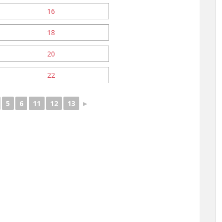
5
6
11
12
13
►