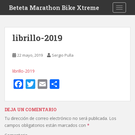
S
Beteta Marathon Bike Xtreme
TOGGLE
k
i
p
t
librillo-2019
o
m
a
22 mayo, 2019
Sergio Pulla
i
n
librillo-2019
c
o
F
T
E
C
n
ac
w
m
o
t
e
itt
ai
m
e
n
b
er
l
p
DEJA UN COMENTARIO
t
Tu dirección de correo electrónico no será publicada.
Los
o
ar
campos obligatorios están marcados con
*
o
ti