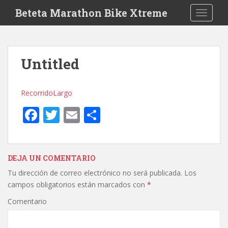
S
Beteta Marathon Bike Xtreme
TOGGLE
k
i
p
t
Untitled
o
m
a
RecorridoLargo
i
F
T
E
C
n
c
ac
w
m
o
o
e
itt
ai
m
n
t
b
er
l
p
DEJA UN COMENTARIO
e
Tu dirección de correo electrónico no será publicada.
Los
o
ar
n
campos obligatorios están marcados con
*
o
ti
t
Comentario
k
r